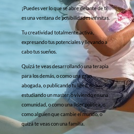
¡Puedes ver lo que se abre delante de ti!
es una ventana de posibilidades infinitas.
Tu creatividad totalmente activa,
expresando tus potenciales y llevando a
cabo tus sueños.
Quizá te veas desarrollando una terapia
para los demás, o como una gran
abogada, o publicando tu libro, o
estudiando un master, o viviendo en una
comunidad, o como una líder política, o
como alguien que cambie el mundo, o
quizá te veas con una familia.