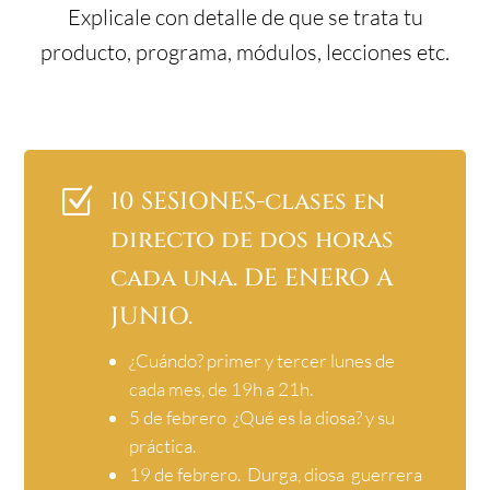
Explicale con detalle de que se trata tu
producto, programa, módulos, lecciones etc.
Z
10 SESIONES-clases en
directo de dos horas
cada una. DE ENERO A
JUNIO.
¿Cuándo? primer y tercer lunes de
cada mes, de 19h a 21h.
5 de febrero ¿Qué es la diosa? y su
práctica.
19 de febrero. Durga, diosa guerrera