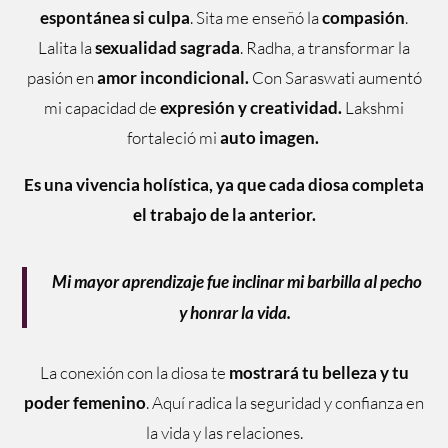
espontánea si culpa
. Sita me enseñó la
compasión
.
Lalita la
sexualidad sagrada
. Radha, a transformar la
pasión en
amor incondicional.
Con Saraswati aumentó
mi capacidad de
expresión y creatividad.
Lakshmi
fortaleció mi
auto imagen.
Es una vivencia holística, ya que cada diosa completa
el trabajo de la anterior.
Mi mayor aprendizaje fue inclinar mi barbilla al pecho
y honrar la vida.
La conexión con la diosa te
mostrará
tu
belleza
y
tu
poder
femenino
. Aquí radica la seguridad y confianza en
la vida y las relaciones.