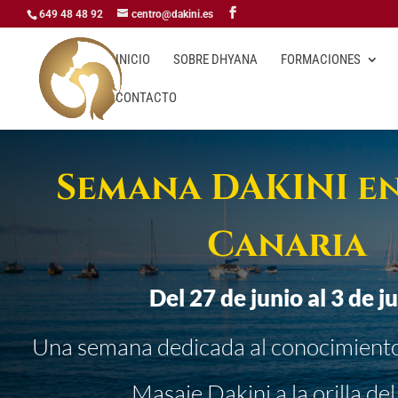
649 48 48 92
centro@dakini.es
INICIO
SOBRE DHYANA
FORMACIONES
CONTACTO
Semana DAKINI e
Canaria
Del 27 de junio al 3 de ju
Una semana dedicada al conocimiento 
Masaje Dakini a la orilla del