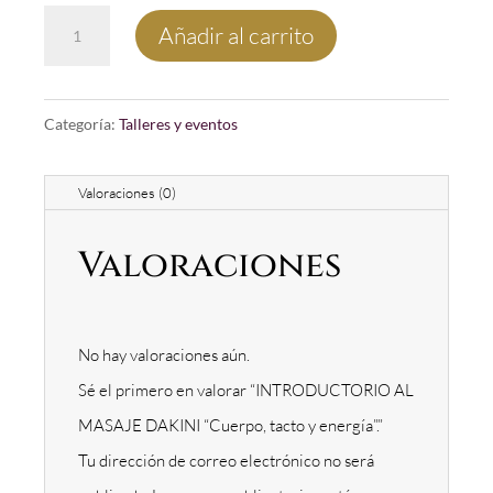
INTRODUCTORIO
Añadir al carrito
AL
MASAJE
Categoría:
Talleres y eventos
DAKINI
“CUERPO,
Valoraciones (0)
TACTO
Y
Valoraciones
ENERGÍA”.
CANTIDAD
No hay valoraciones aún.
Sé el primero en valorar “INTRODUCTORIO AL
MASAJE DAKINI “Cuerpo, tacto y energía”.”
Tu dirección de correo electrónico no será