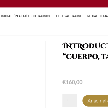
INICIACIÓN AL MÉTODO DAKINI®
FESTIVAL DAKINI
RITUAL DE M
AKINI “Cuerpo, tacto y energía”.
INTRODUCT
“Cuerpo, t
€
160,00
INTRODUCTORIO
Añadir al 
AL