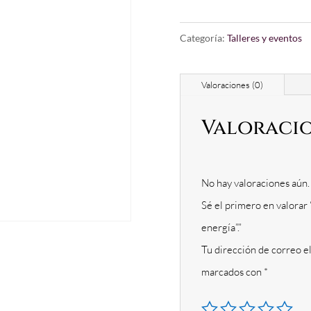
MASAJE
DAKINI
Categoría:
Talleres y eventos
“CUERPO,
TACTO
Valoraciones (0)
Y
Valoraci
ENERGÍA”.
CANTIDAD
No hay valoraciones aún.
Sé el primero en valor
energía”.”
Tu dirección de correo e
marcados con
*