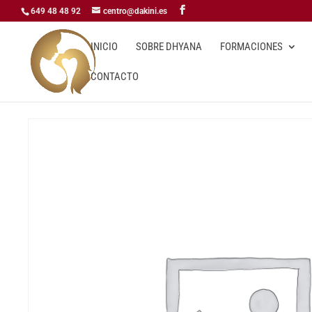
649 48 48 92
centro@dakini.es
INICIO
SOBRE DHYANA
FORMACIONES
CONTACTO
Inicio
/
Talleres y eventos
/ INTRODUCTORIO AL MASAJE D